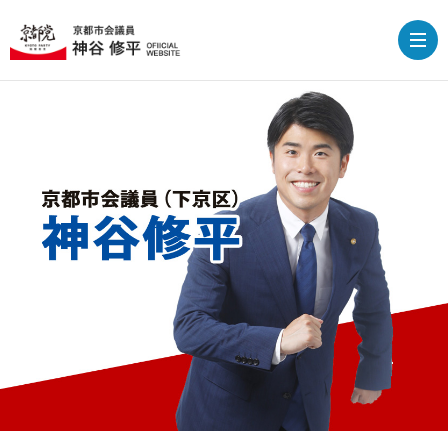
HOM
プ
ロ
政
フ
策
ブ
ィ
ロ
下
ー
グ
京
応