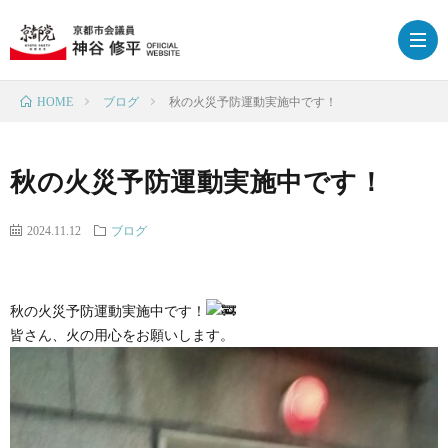
ブログ
秋の火災予防運動実施中です！
HOME
HOM
秋の火災予防運動実施中です！
プ
2024.11.12
ブログ
ロ
政
秋の火災予防運動実施中です！
フ
策
ブ
皆さん、火の用心をお願いします。
ィ
ロ
下
ー
グ
京
応