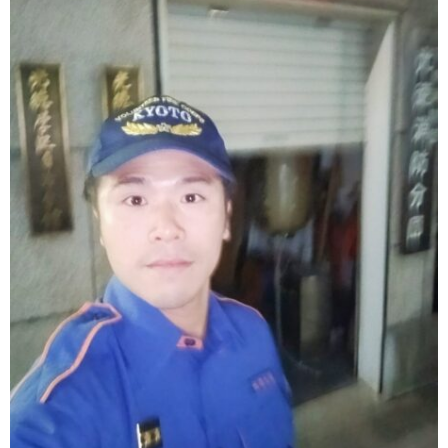
ル
区・
援
市
公
の
政
お
園
お
活
問
MAP
願
動
い
い
報
合
告
わ
書
せ