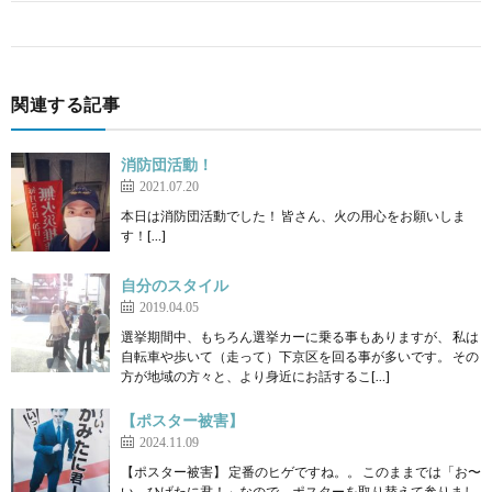
関連する記事
消防団活動！
2021.07.20
本日は消防団活動でした！ 皆さん、火の用心をお願いしま
す！[…]
自分のスタイル
2019.04.05
選挙期間中、もちろん選挙カーに乗る事もありますが、 私は
自転車や歩いて（走って）下京区を回る事が多いです。 その
方が地域の方々と、より身近にお話するこ[…]
【ポスター被害】
2024.11.09
【ポスター被害】 定番のヒゲですね。。 このままでは「お〜
い、ひげたに君！」なので、ポスターを取り替えて参りまし