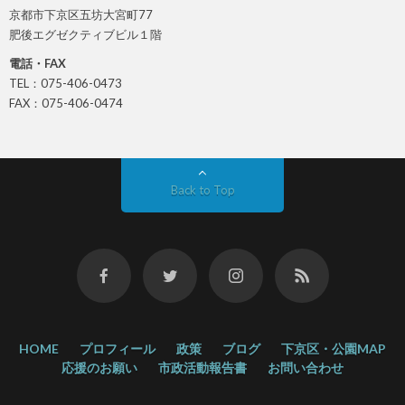
京都市下京区五坊大宮町77
肥後エグゼクティブビル１階
電話・FAX
TEL：075-406-0473
FAX：075-406-0474
Back to Top
HOME
プロフィール
政策
ブログ
下京区・公園MAP
応援のお願い
市政活動報告書
お問い合わせ