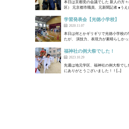
本日は京都党の会議でした 新人の方々
区） 元京都市職員、元新聞記者 ●うえだ
学習発表会【光徳小学校】
2020.11.07
本日は何とかギリギリで光徳小学校の
たが、 演技力、表現力が素晴らしかったです
福神社の例大祭でした！
2023.10.29
先週は地元学区、福神社の例大祭でし
にありがとうございました！！[…]