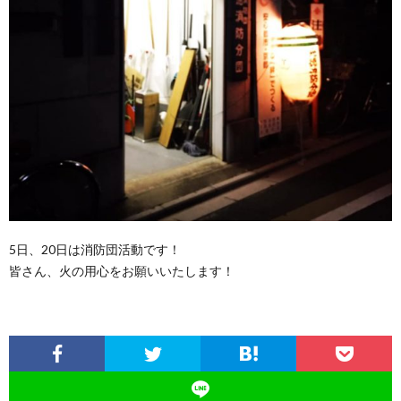
ル
区・
援
市
公
の
政
お
園
お
活
問
MAP
願
動
い
い
報
合
5日、20日は消防団活動です！
告
わ
皆さん、火の用心をお願いいたします！
書
せ