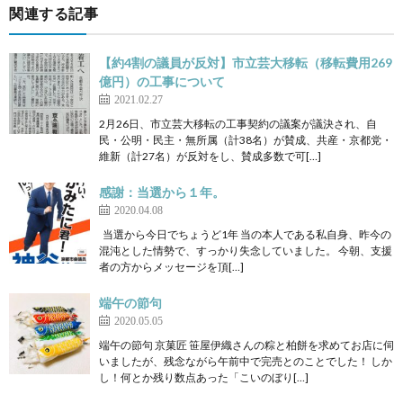
関連する記事
【約4割の議員が反対】市立芸大移転（移転費用269
億円）の工事について
2021.02.27
2月26日、市立芸大移転の工事契約の議案が議決され、自
民・公明・民主・無所属（計38名）が賛成、共産・京都党・
維新（計27名）が反対をし、賛成多数で可[…]
感謝：当選から１年。
2020.04.08
当選から今日でちょうど1年 当の本人である私自身、昨今の
混沌とした情勢で、すっかり失念していました。 今朝、支援
者の方からメッセージを頂[…]
端午の節句
2020.05.05
端午の節句 京菓匠 笹屋伊織さんの粽と柏餅を求めてお店に伺
いましたが、残念ながら午前中で完売とのことでした！ しか
し！何とか残り数点あった「こいのぼり[…]