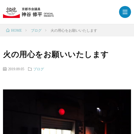
ブログ
火の用心をお願いいたします
HOME
HOM
火の用心をお願いいたします
プ
2019.09.05
ブログ
ロ
政
フ
策
ブ
ィ
ロ
下
ー
グ
京
応