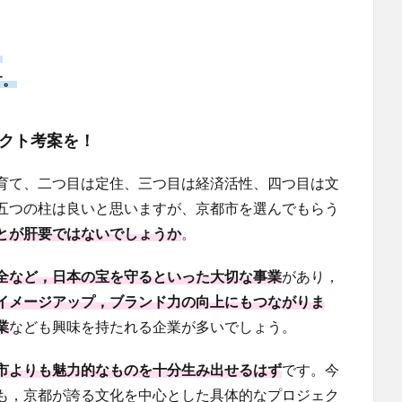
。
す。
クト考案を！
育て、二つ目は定住、三つ目は経済活性、四つ目は文
五つの柱は良いと思いますが、京都市を選んでもらう
とが肝要ではないでしょうか
。
全など，日本の宝を守るといった大切な事業
があり，
イメージアップ，ブランド力の向上にもつながりま
業
なども興味を持たれる企業が多いでしょう。
市よりも魅力的なものを十分生み出せるはず
です。今
も，京都が誇る文化を中心とした具体的なプロジェク