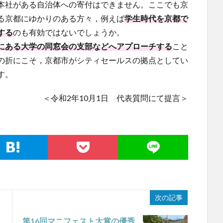
本社がある自治体への寄付はできません。ここでも京
る京都にゆかりのある方々，例えば
学生時代を京都で
する
のも有効ではないでしょうか。
にある大学の同窓会の支部などへアプローチする
こと
の折にこそ，京都市がシティセールスの拠点としてい
す。
＜令和2年10月1日 代表質問にて提言＞
次の記事
第16回マニフェスト大賞の優秀