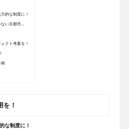
魅力的な制度に！
ない京都市…
ジェクト考案を！
！
事例
！
用を！
的な制度に！