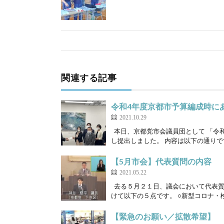
関連する記事
令和4年度京都市予算編成時に
2021.10.29
本日、京都党市会議員団として 「令
し提出しました。 内容は以下の通りです。
【5月市会】代表質問の内容
2021.05.22
去る５月２１日、議会において代表質
けて以下の５点です。 ○新型コロナ・検
【緊急のお願い／拡散希望】