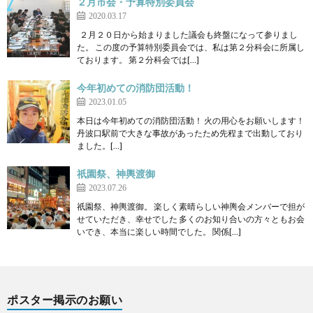
２月市会・予算特別委員会
2020.03.17
２月２０日から始まりました議会も終盤になって参りまし
た。 この度の予算特別委員会では、私は第２分科会に所属し
ております。 第２分科会では[…]
今年初めての消防団活動！
2023.01.05
本日は今年初めての消防団活動！ 火の用心をお願いします！
丹波口駅前で大きな事故があったため先程まで出動しており
ました。[…]
祇園祭、神輿渡御
2023.07.26
祇園祭、神輿渡御。 楽しく素晴らしい神輿会メンバーで担が
せていただき、幸せでした 多くのお知り合いの方々ともお会
いでき、本当に楽しい時間でした。 関係[…]
ポスター掲示のお願い