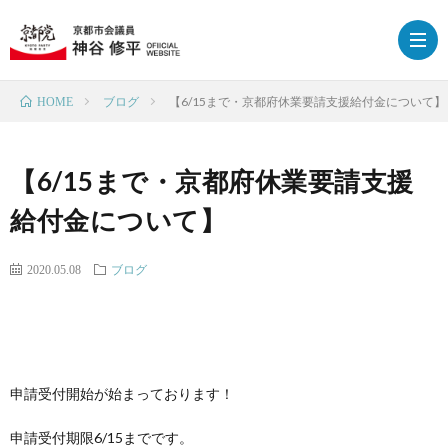
ブログ
【6/15まで・京都府休業要請支援給付金について】
HOME
HOM
【6/15まで・京都府休業要請支援
プ
給付金について】
ロ
政
2020.05.08
ブログ
フ
策
ブ
ィ
ロ
下
申請受付開始が始まっております！
ー
グ
京
応
申請受付期限6/15までです。