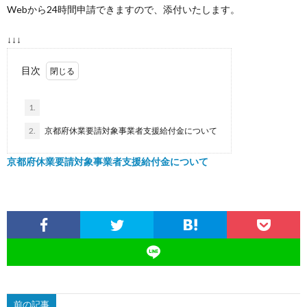
Webから24時間申請できますので、添付いたします。
ル
区・
援
市
↓↓↓
公
の
政
お
目次
園
お
活
問
1.
MAP
2.
京都府休業要請対象事業者支援給付金について
願
動
い
京都府休業要請対象事業者支援給付金について
い
報
合
告
わ
書
せ
前の記事