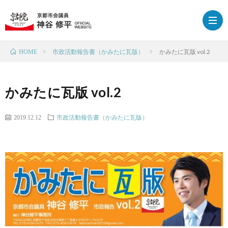
市政活動報告書（かみたに瓦版）
かみたに瓦版 vol.2
HOME
HOM
かみたに瓦版 vol.2
プ
2019.12.12
市政活動報告書（かみたに瓦版）
ロ
政
フ
策
ブ
ィ
ロ
下
ー
グ
京
応