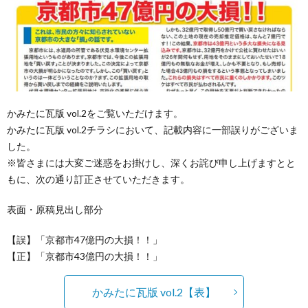
ル
区・
援
市
公
の
政
お
園
お
活
問
かみたに瓦版 vol.2をご覧いただけます。
かみたに瓦版 vol.2チラシにおいて、記載内容に一部誤りがございま
MAP
願
動
い
した。
※皆さまには大変ご迷惑をお掛けし、深くお詫び申し上げますとと
い
報
合
もに、次の通り訂正させていただきます。
告
わ
表面・原稿見出し部分
【誤】「京都市47億円の大損！！」
書
せ
【正】「京都市43億円の大損！！」
かみたに瓦版 vol.2【表】