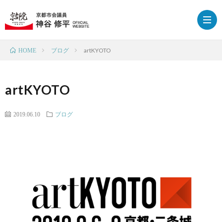
ブログ
artKYOTO
HOME
HOM
artKYOTO
プ
2019.06.10
ブログ
ロ
政
フ
策
ブ
ィ
ロ
下
ー
グ
京
応