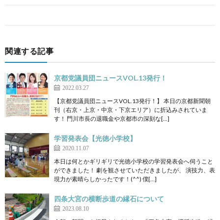
関連する記事
京都党議員団ニュースVOL.13発行！
2022.03.27
【京都党議員団ニュースVOL.13発行！】 本日の京都新聞朝
刊（右京・上京・中京・下京エリア）に折込みされていま
す！ 門川市長の退職金や京都市の深刻な[…]
学習発表会【光徳小学校】
2020.11.07
本日は何とかギリギリで光徳小学校の学習発表会へ伺うこと
ができました！ 劇を観させていただきましたが、 演技力、表
現力が素晴らしかったです！(^^) 僕[…]
四条大宮の横断歩道の縁石について
2023.08.10