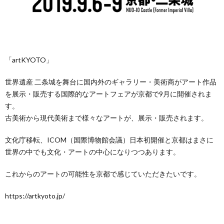
ル
区・
援
市
公
の
政
お
「artKYOTO」
園
お
活
問
世界遺産 二条城を舞台に国内外のギャラリー・美術商がアート作品
を展示・販売する国際的なアートフェアが京都で9月に開催されま
MAP
願
動
い
す。
古美術から現代美術まで様々なアートが、展示・販売されます。
い
報
合
文化庁移転、ICOM（国際博物館会議）日本初開催と京都はまさに
告
わ
世界の中でも文化・アートの中心になりつつあります。
これからのアートの可能性を京都で感じていただきたいです。
書
せ
https://artkyoto.jp/