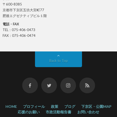
〒600-8385
京都市下京区五坊大宮町77
肥後エグゼクティブビル１階
電話・FAX
TEL：075-406-0473
FAX：075-406-0474
Back to Top
HOME
プロフィール
政策
ブログ
下京区・公園MAP
応援のお願い
市政活動報告書
お問い合わせ