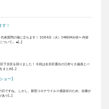
ます！
表質問の場に立ちます！ 10月4日（火）14時04分頃〜 内容
ついて』 ●[…]
区下京区を回りました！ 今回は右京区選出の江村りさ議員とバ
まとめ[…]
ショー】
の日ですね。 しかし、新型コロナウイルス感染症のため、自粛が
あり[…]