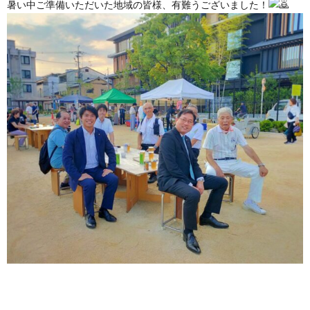
暑い中ご準備いただいた地域の皆様、有難うございました！
ル
区・
援
市
公
の
政
お
園
お
活
問
MAP
願
動
い
い
報
合
告
わ
書
せ