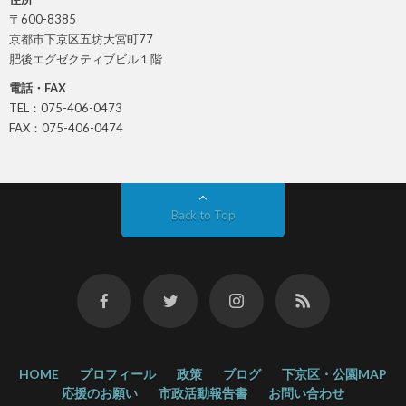
〒600-8385
京都市下京区五坊大宮町77
肥後エグゼクティブビル１階
電話・FAX
TEL：075-406-0473
FAX：075-406-0474
Back to Top
HOME
プロフィール
政策
ブログ
下京区・公園MAP
応援のお願い
市政活動報告書
お問い合わせ