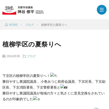
ブログ
植柳学区の夏祭りへ
HOME
HOM
植柳学区の夏祭りへ
プ
2024.09.08
ブログ
ロ
政
下京区の植柳学区の夏祭りへ！
フ
策
ブ
勝目やすし衆議院議員 、小巻みつじ前府会議員、下京区長、下京副
区長、下京消防署長、下京警察署長と
ィ
ロ
下
勝目やすし衆議院議員が地域の方々と気さくに意見交換をされてい
るのが印象的でした
ー
グ
京
応