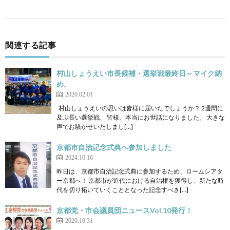
関連する記事
村山しょうえい市長候補・選挙戦最終日～マイク納
め。
2020.02.01
村山しょうえいの思いは皆様に届いたでしょうか？ 2週間に
及ぶ長い選挙戦、 皆様、本当にお世話になりました。 大きな
声でお騒がせいたしまし[…]
京都市自治記念式典へ参加しました
2024.10.16
昨日は、京都市自治記念式典に参加するため、ロームシアタ
ー京都へ！ 京都市が近代における自治権を獲得し、新たな時
代を切り拓いていくこととなった記念すべき[…]
京都党・市会議員団ニュースVol.10発行！
2020.10.31